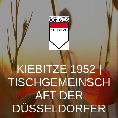
KIEBITZE 1952 |
TISCHGEMEINSCH
AFT DER
DÜSSELDORFER